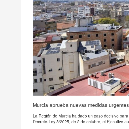
vivienda
y
el
desarrollo
urbano
Murcia aprueba nuevas medidas urgentes p
La Región de Murcia ha dado un paso decisivo para 
Decreto-Ley 3/2025, de 2 de octubre, el Ejecutivo 