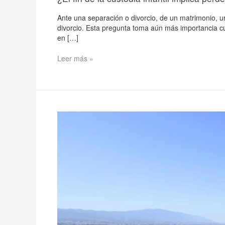
familiar?
Ante una separación o divorcio, de un matrimonio, un
divorcio. Esta pregunta toma aún más importancia cua
en […]
Leer más »
Murcia
aprueba
nuevas
medidas
urgentes
para
impulsar
el
acceso
a
la