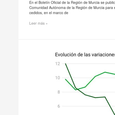
En el Boletín Oficial de la Región de Murcia se publi
Comunidad Autónoma de la Región de Murcia para el 
cedidos, en el marco de
Leer más »
La
vivienda
se
dispara
un
11,7%
en
abril,
la
mayor
subida
desde
2006.