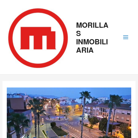
Ir
Navegación
Main
al
de
contenido
entradas
Men
MORILLA
S
INMOBILI
ARIA