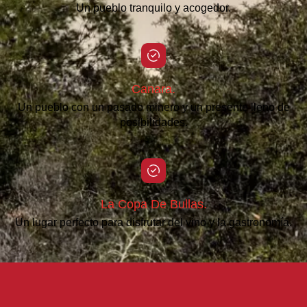
Un pueblo tranquilo y acogedor.
Canara.
Un pueblo con un pasado minero y un presente lleno de
posibilidades.
La Copa De Bullas.
Un lugar perfecto para disfrutar del vino y la gastronomía.