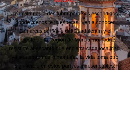
Te invitamos a descubrir paraísos escondidos
donde menos te lo esperas. Ven a conocer
Comarcas del Valle del Guadalentín y el
Noroeste de la Región de Murcia; no podrás
resistirte al encanto que encierra cada localidad,
ya sea entre mar o montaña, la vida toma otro
significado en estos parajes indescriptibles.