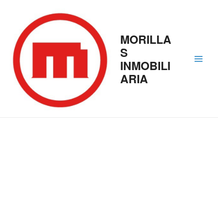
Ir
MAI
al
contenido
MEN
MORILLA
S
INMOBILI
ARIA