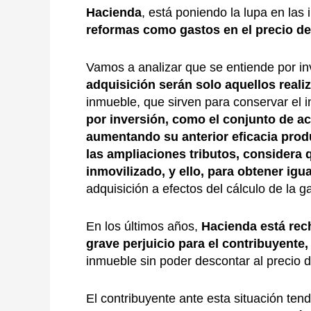
Hacienda
, está poniendo la lupa en las
reformas como gastos en el precio de
Vamos a analizar que se entiende por i
adquisición
serán solo aquellos reali
inmueble, que sirven para conservar el i
por inversión, como
el conjunto de a
aumentando su anterior eficacia prod
las ampliaciones tributos, considera
inmovilizado
,
y
ello, para obtener ig
adquisición a efectos del cálculo de la g
En los últimos años,
Hacienda est
á
rech
grave perjuicio para el contribuyente
,
inmueble sin poder descontar al precio 
El contribuyente ante esta situación t