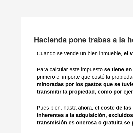
Ir
Navegación
al
de
contenido
entradas
Hacienda pone trabas a la h
Cuando se vende un bien inmueble,
el 
Para calcular este impuesto
se tiene en
primero el importe que costó la propied
minoradas por los gastos que
se tuv
i
transmitir la propiedad, como por ej
Pues bien, hasta ahora,
e
l coste de la
inherentes a la adquisición, excluidos
transmisión es onerosa o gratuita
se 